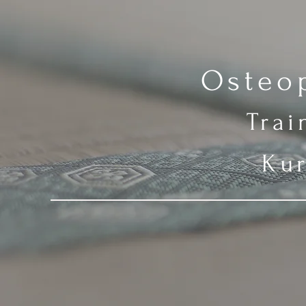
Osteop
Tra
Kur