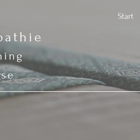
Start
athie​
ining
se​